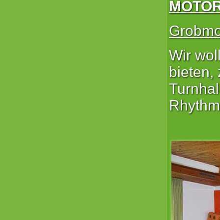
MOTOR
Grobmo
Wir wol
bieten,
Turnhal
Rhythmi