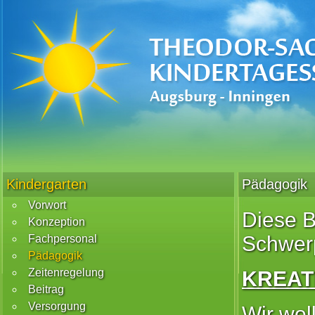
Kindergarten
Pädagogik
Vorwort
Diese B
Konzeption
Schwerp
Fachpersonal
Pädagogik
Zeitenregelung
KREAT
Beitrag
Versorgung
Wir wol