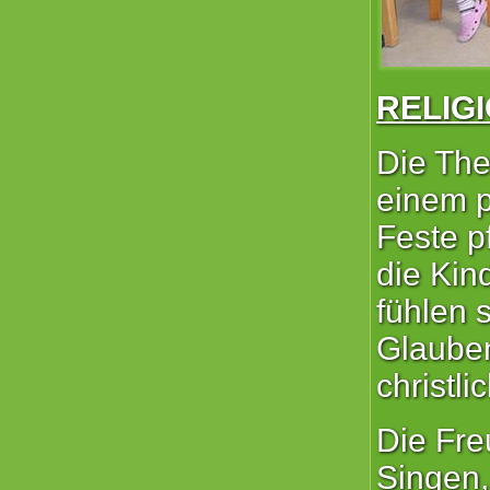
RELIG
Die The
einem p
Feste p
die Kin
fühlen 
Glauben
christli
Die Fre
Singen,