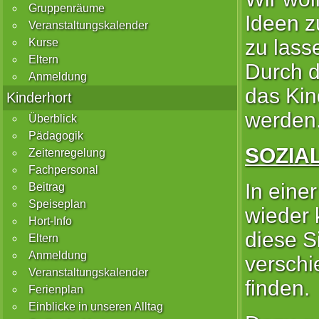
Gruppenräume
Ideen z
Veranstaltungskalender
zu lass
Kurse
Eltern
Durch d
Anmeldung
das Kin
Kinderhort
werden
Überblick
Pädagogik
SOZIA
Zeitenregelung
Fachpersonal
In eine
Beitrag
Speiseplan
wieder k
Hort-Info
diese S
Eltern
Anmeldung
verschi
Veranstaltungskalender
finden.
Ferienplan
Einblicke in unseren Alltag