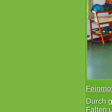
Feinmo
Durch g
Falten 