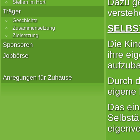
Dazu ge
Stellen im Hort
versteh
Träger
Geschichte
SELBS
Zusammensetzung
Zielsetzung
Die Kin
Sponsoren
ihre ei
Jobbörse
aufzuba
Anregungen für Zuhause
Durch d
eigene 
Das ein
Selbstä
eigenve