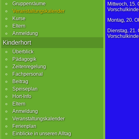
Gruppenräume
Mittwoch, 15. 
Vorschulkinde
Veranstaltungskalender
Kurse
Montag, 20. Ok
Eltern
Dienstag, 21. 
Anmeldung
Vorschulkinder
Kinderhort
Überblick
Pädagogik
Zeitenregelung
Fachpersonal
Beitrag
Speiseplan
Hort-Info
Eltern
Anmeldung
Veranstaltungskalender
Ferienplan
Einblicke in unseren Alltag