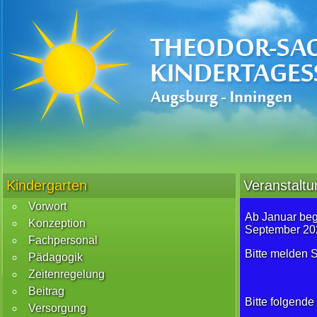
Kindergarten
Veranstaltu
Vorwort
Ab Januar beg
Konzeption
September 20
Fachpersonal
Bitte melden S
Pädagogik
Zeitenregelung
Beitrag
Bitte folgend
Versorgung